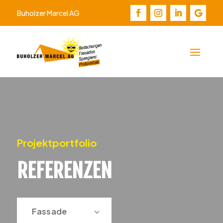
Buholzer Marcel AG
Projektportfolio
REFERENZEN