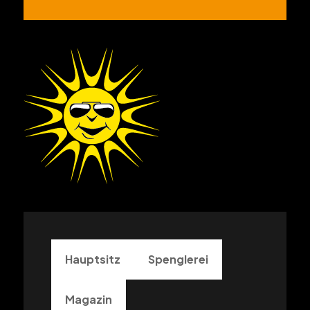
Hauptsitz
Spenglerei
Magazin